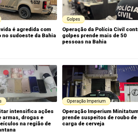
Golpes
ávida é agredida com
Operação da Polícia Civil cont
co no sudoeste da Bahia
golpes prende mais de 50
pessoas na Bahia
s
Operação Imperium
itar intensifica ações
Operação Imperium Minitatu
e armas, drogas e
prende suspeitos de roubo de
eículos na região de
carga de cerveja
antana