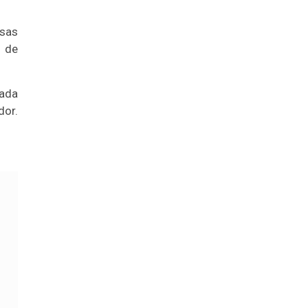
rsas
l de
cada
dor.