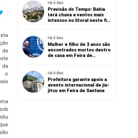
Há 6 dias
Previsão do Tempo: Bahia
terá chuva e ventos mais
intensos no litoral neste fim
de semana, indica Inema
reta
Há 4 dias
ição
Mulher e filho de 3 anos são
encontrados mortos dentro
o de
de casa em Feira de
ste
Santana
 da
, o
Há 6 dias
Prefeitura garante apoio a
eis
evento internacional de jiu-
jitsu em Feira de Santana
 uma
sob
idiu
que
gião