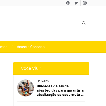
omos
Anuncie Conosco
Você viu?
Há 3 dias
Unidades de saúde
abastecidas para garantir a
atualização da caderneta de
vacinação de crianças e
adolescentes