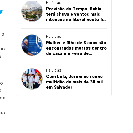
Há 6 dias
Previsão do Tempo: Bahia
terá chuva e ventos mais
intensos no litoral neste fim
de semana, indica Inema
 a
Há 5 dias
Mulher e filho de 3 anos são
encontrados mortos dentro
ará
de casa em Feira de
o
Santana
Há 5 dias
Com Lula, Jerônimo reúne
multidão de mais de 30 mil
to
em Salvador
e
 de
 os