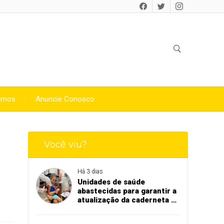
omos
Anuncie Conosco
Você viu?
Há 3 dias
Unidades de saúde
abastecidas para garantir a
atualização da caderneta de
vacinação de crianças e
adolescentes