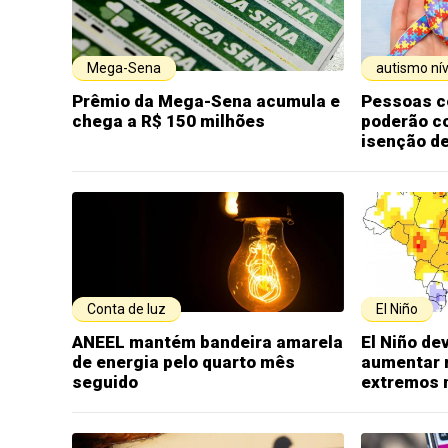
Mega-Sena
autismo nív
Prêmio da Mega-Sena acumula e
Pessoas c
chega a R$ 150 milhões
poderão c
isenção d
Conta de luz
El Niño
ANEEL mantém bandeira amarela
El Niño de
de energia pelo quarto mês
aumentar 
seguido
extremos n