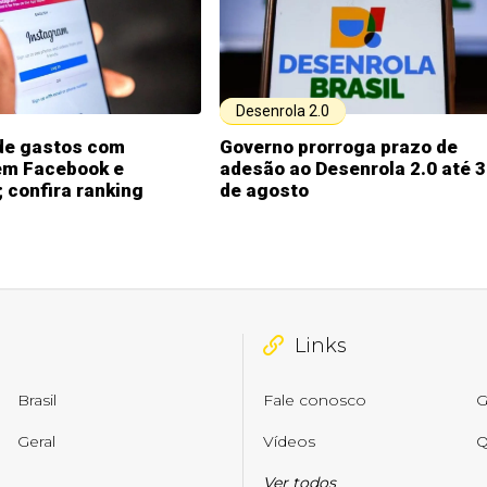
Desenrola 2.0
 de gastos com
Governo prorroga prazo de
em Facebook e
adesão ao Desenrola 2.0 até 
 confira ranking
de agosto
Links
Brasil
Fale conosco
G
Geral
Vídeos
Q
Ver todos