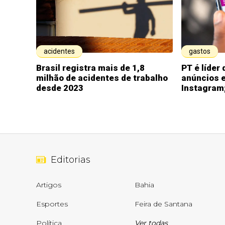
acidentes
gastos
Brasil registra mais de 1,8
PT é líder
milhão de acidentes de trabalho
anúncios 
desde 2023
Instagram;
Editorias
Artigos
Bahia
Esportes
Feira de Santana
Política
Ver todas