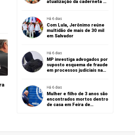
atualização da caderneta de
vacinação de crianças e
adolescentes
Há 6 dias
Com Lula, Jerônimo reúne
multidão de mais de 30 mil
em Salvador
Há 6 dias
MP investiga advogados por
suposto esquema de fraude
em processos judiciais na
Bahia
ra
Há 6 dias
Mulher e filho de 3 anos são
encontrados mortos dentro
de casa em Feira de
Santana