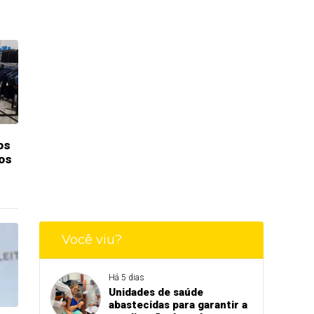
os
os
Você viu?
Há 5 dias
Unidades de saúde
abastecidas para garantir a