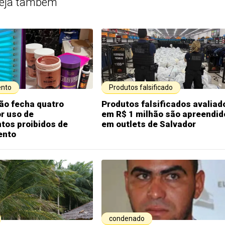
eja também
nto
Produtos falsificado
ão fecha quatro
Produtos falsificados avaliad
or uso de
em R$ 1 milhão são apreendid
tos proibidos de
em outlets de Salvador
ento
condenado