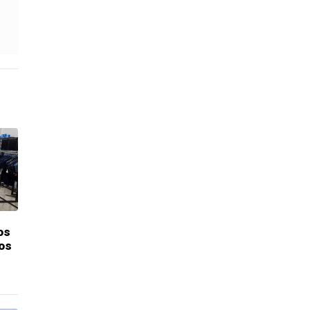
os
os