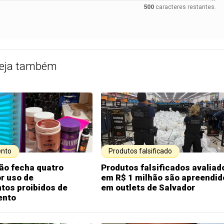
500
caracteres restantes.
eja também
nto
Produtos falsificado
ão fecha quatro
Produtos falsificados avaliad
or uso de
em R$ 1 milhão são apreendid
tos proibidos de
em outlets de Salvador
ento