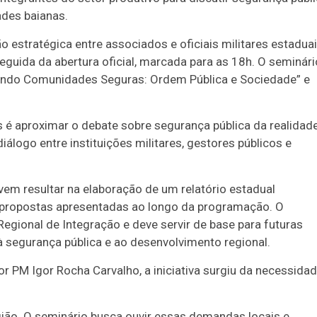
ades baianas.
 estratégica entre associados e oficiais militares estaduai
guida da abertura oficial, marcada para as 18h. O seminári
uindo Comunidades Seguras: Ordem Pública e Sociedade” e
 é aproximar o debate sobre segurança pública da realidad
logo entre instituições militares, gestores públicos e
em resultar na elaboração de um relatório estadual
 propostas apresentadas ao longo da programação. O
egional de Integração e deve servir de base para futuras
 à segurança pública e ao desenvolvimento regional.
or PM Igor Rocha Carvalho
, a iniciativa surgiu da necessida
gião. O seminário busca ouvir essas demandas locais e