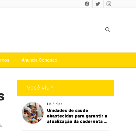
omos
Anuncie Conosco
Você viu?
s
Há 5 dias
Unidades de saúde
abastecidas para garantir a
atualização da caderneta de
da
vacinação de crianças e
adolescentes