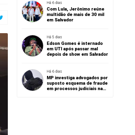
Há 6 dias
Com Lula, Jerônimo reúne
multidão de mais de 30 mil
em Salvador
Há 5 dias
Edson Gomes é internado
em UTI após passar mal
depois de show em Salvador
Há 6 dias
MP investiga advogados por
suposto esquema de fraude
em processos judiciais na
Bahia