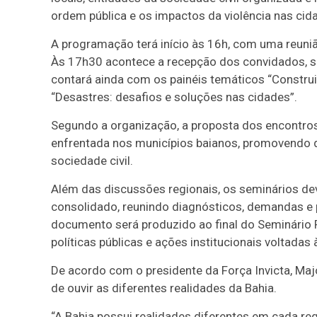
ordem pública e os impactos da violência nas cid
A programação terá início às 16h, com uma reunião
Às 17h30 acontece a recepção dos convidados, se
contará ainda com os painéis temáticos “Constr
“Desastres: desafios e soluções nas cidades”.
Segundo a organização, a proposta dos encontros
enfrentada nos municípios baianos, promovendo diá
sociedade civil.
Além das discussões regionais, os seminários dev
consolidado, reunindo diagnósticos, demandas e
documento será produzido ao final do Seminário R
políticas públicas e ações institucionais voltadas
De acordo com o presidente da Força Invicta,
Maj
de ouvir as diferentes realidades da Bahia.
“A Bahia possui realidades diferentes em cada re