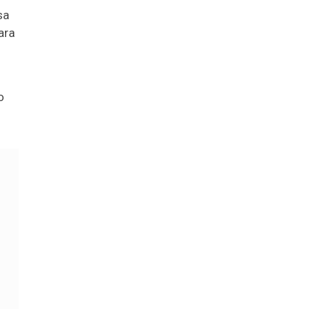
sa
ara
o