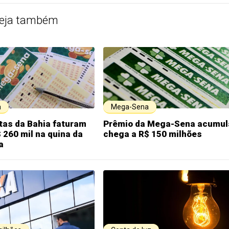
eja também
a
Mega-Sena
tas da Bahia faturam
Prêmio da Mega-Sena acumul
 260 mil na quina da
chega a R$ 150 milhões
a