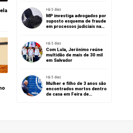
adolescentes
ela
Há 5 dias
MP investiga advogados por
suposto esquema de fraude
em processos judiciais na
Bahia
Há 5 dias
Com Lula, Jerônimo reúne
multidão de mais de 30 mil
em Salvador
Há 5 dias
Mulher e filho de 3 anos são
ho
encontrados mortos dentro
de casa em Feira de
Santana