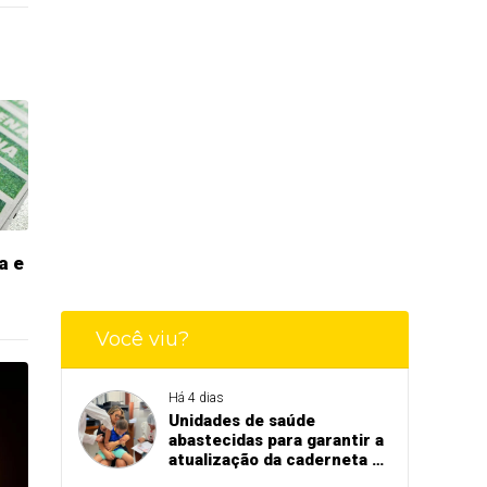
a e
Você viu?
Há 4 dias
Unidades de saúde
abastecidas para garantir a
atualização da caderneta de
vacinação de crianças e