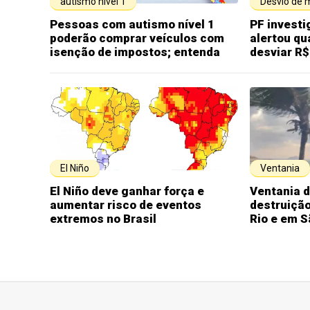
autismo nível 1
Desvio de 
Pessoas com autismo nível 1
PF invest
poderão comprar veículos com
alertou qu
isenção de impostos; entenda
desviar R$
El Niño
Ventania
El Niño deve ganhar força e
Ventania d
aumentar risco de eventos
destruição
extremos no Brasil
Rio e em S