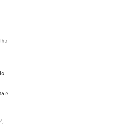
lho
do
ta e
”,