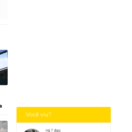
a
Você viu?
Há 7 dias