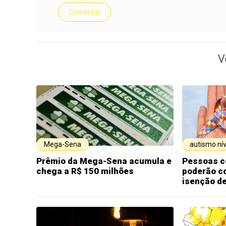
Comentar
V
Mega-Sena
autismo nív
Prêmio da Mega-Sena acumula e
Pessoas c
chega a R$ 150 milhões
poderão c
isenção d