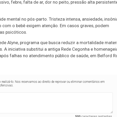
vo, febre, falta de ar, dor no peito, pressão alta persistent
 mental no pós-parto. Tristeza intensa, ansiedade, insôni
ulo com o bebê exigem atenção. Em casos graves, podem
s psicóticos.
ede Alyne, programa que busca reduzir a mortalidade mate
 A iniciativa substitui a antiga Rede Cegonha e homenagei
 após falhas no atendimento público de saúde, em Belford R
realizá-lo. Nos reservamos ao direito de reprovar ou eliminar comentários em
ofensivas.
500
caracteres restantes.