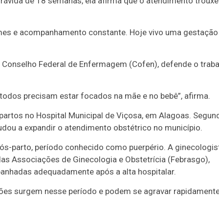
 Grávida de 18 semanas, ela afirma que o atendimento trouxe
ames e acompanhamento constante. Hoje vivo uma gestação
 Conselho Federal de Enfermagem (Cofen), defende o traba
todos precisam estar focados na mãe e no bebê”, afirma.
 partos no Hospital Municipal de Viçosa, em Alagoas. Segun
dou a expandir o atendimento obstétrico no município.
ós-parto, período conhecido como puerpério. A ginecologis
das Associações de Ginecologia e Obstetrícia (Febrasgo),
anhadas adequadamente após a alta hospitalar.
ações surgem nesse período e podem se agravar rapidamente