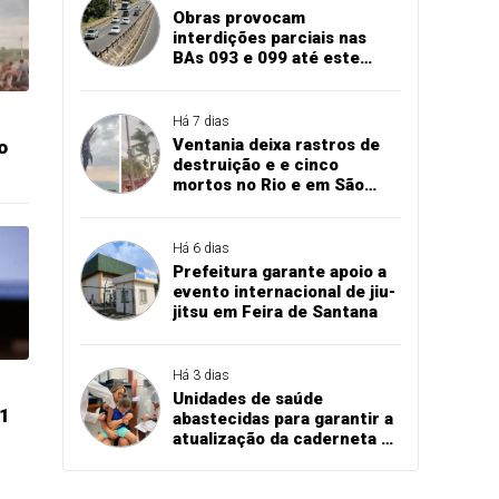
Obras provocam
interdições parciais nas
BAs 093 e 099 até este
domingo, 2; confira
mudanças
Há 7 dias
Ventania deixa rastros de
o
destruição e e cinco
mortos no Rio e em São
Paulo
Há 6 dias
Prefeitura garante apoio a
evento internacional de jiu-
jitsu em Feira de Santana
Há 3 dias
Unidades de saúde
31
abastecidas para garantir a
atualização da caderneta de
vacinação de crianças e
adolescentes