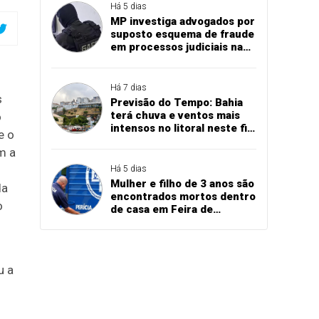
Há 5 dias
MP investiga advogados por
suposto esquema de fraude
em processos judiciais na
Bahia
Há 7 dias
s
Previsão do Tempo: Bahia
terá chuva e ventos mais
o
intensos no litoral neste fim
e o
de semana, indica Inema
m a
Há 5 dias
Mulher e filho de 3 anos são
da
encontrados mortos dentro
o
de casa em Feira de
Santana
u a