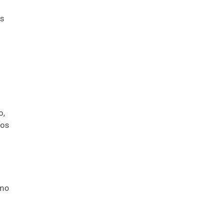
os
o,
 os
omo