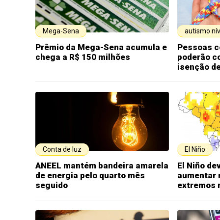
Mega-Sena
autismo nív
Prêmio da Mega-Sena acumula e
Pessoas c
chega a R$ 150 milhões
poderão c
isenção d
Conta de luz
El Niño
ANEEL mantém bandeira amarela
El Niño de
de energia pelo quarto mês
aumentar 
seguido
extremos n