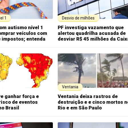
el 1
Desvio de milhões
om autismo nível 1
PF investiga vazamento que
omprar veículos com
alertou quadrilha acusada de
e impostos; entenda
desviar R$ 45 milhões da Caix
Ventania
ve ganhar força e
Ventania deixa rastros de
risco de eventos
destruição e e cinco mortos n
o Brasil
Rio e em São Paulo