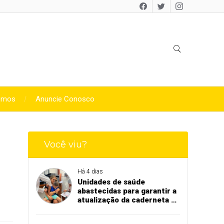
omos
Anuncie Conosco
Você viu?
Há 4 dias
Unidades de saúde
abastecidas para garantir a
atualização da caderneta de
vacinação de crianças e
adolescentes