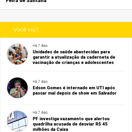
Feira de Santana
Você viu?
Há 7 dias
Unidades de saúde abastecidas para
garantir a atualização da caderneta de
vacinação de crianças e adolescentes
Há 7 dias
Edson Gomes é internado em UTI após
passar mal depois de show em Salvador
Há 7 dias
PF investiga vazamento que alertou
quadrilha acusada de desviar R$ 45
milhões da Caixa