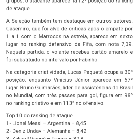
grupos, o atacante aparece na 12ª posição do ranking
de ataque.
A Seleção também tem destaque em outros setores.
Casemiro, que foi alvo de críticas após o empate por
1 a 1 com o Marrocos na estreia, aparece em sexto
lugar no ranking defensivo da Fifa, com nota 7,09.
Naquela partida, o volante recebeu cartão amarelo e
foi substituído no intervalo por Fabinho.
Na categoria criatividade, Lucas Paquetá ocupa a 30ª
posição, enquanto Vinicius Júnior aparece em 67º
lugar. Bruno Guimarães, líder de assistências do Brasil
no Mundial, com três passes para gol, figura em 98º
no ranking criativo e em 113º no ofensivo.
Top 10 do ranking de ataque
1- Lionel Messi – Argentina – 8,45
2- Deniz Undav – Alemanha – 8,42
3- Kylian Mbappé – França – 8,18