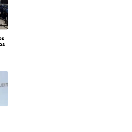
os
os