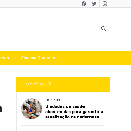
omos
Anuncie Conosco
Você viu?
Há 4 dias
a
Unidades de saúde
abastecidas para garantir a
atualização da caderneta de
vacinação de crianças e
adolescentes