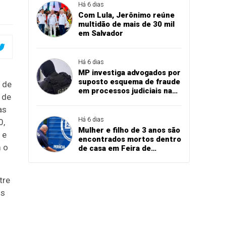
Há 6 dias
Com Lula, Jerônimo reúne
multidão de mais de 30 mil
em Salvador
Há 6 dias
MP investiga advogados por
suposto esquema de fraude
 de
em processos judiciais na
 de
Bahia
as
Há 6 dias
0,
Mulher e filho de 3 anos são
 e
encontrados mortos dentro
 o
de casa em Feira de
Santana
tre
is